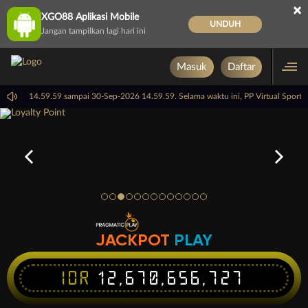
×
XGO88 Aplikasi Mobile
UNDUH
Jangan tampilkan lagi hari ini
Masuk
Daftar
026 dari 14.59.59 sampai 30-Sep-2026 14.59.59. Selama waktu ini, PP Virtual Spor
JACKPOT
PLAY
IDR
12,670,656,727