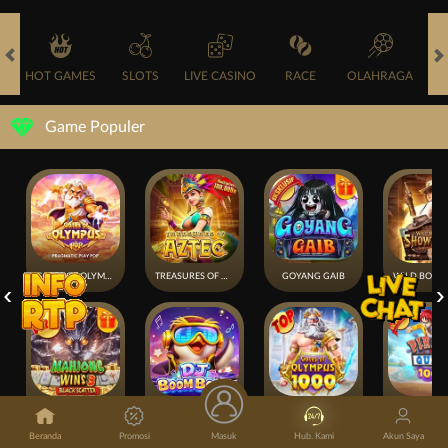
HOT GAMES
SLOTS
LIVE CASINO
RACE
OLAHRAGA
A
Game Populer
GATES OF OLYMPUS POP
TREASURES OF AZTEC
GOYANG GAIB
MAHJONG WINS 3 – BLACK SCATTER
DJ BOOM BOOM
GATES OF OLYMPUS 1000
Beranda
Promosi
Masuk
Hub. Kami
Akun Saya